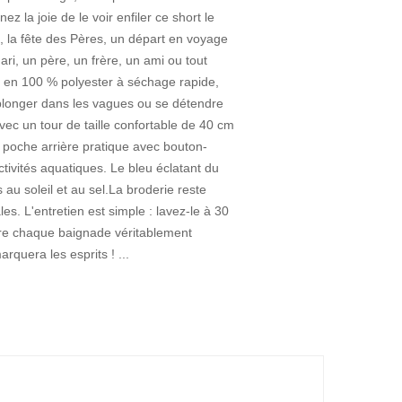
z la joie de le voir enfiler ce short le
e, la fête des Pères, un départ en voyage
ari, un père, un frère, un ami ou tout
é en 100 % polyester à séchage rapide,
 plonger dans les vagues ou se détendre
avec un tour de taille confortable de 40 cm
 poche arrière pratique avec bouton-
tivités aquatiques. Le bleu éclatant du
u soleil et au sel.La broderie reste
es. L'entretien est simple : lavez-le à 30
endre chaque baignade véritablement
quera les esprits ! ...